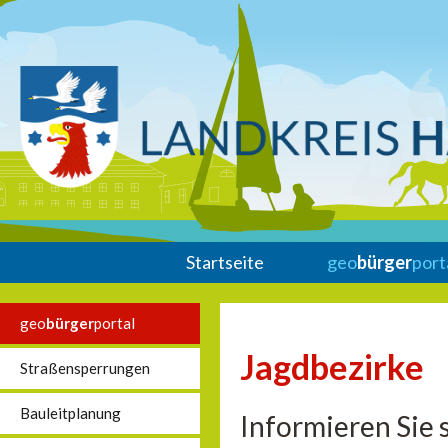
Startseite
geo
bürger
port
geo
bürger
portal
Jagdbezirke
Straßensperrungen
Bauleitplanung
Informieren Sie 