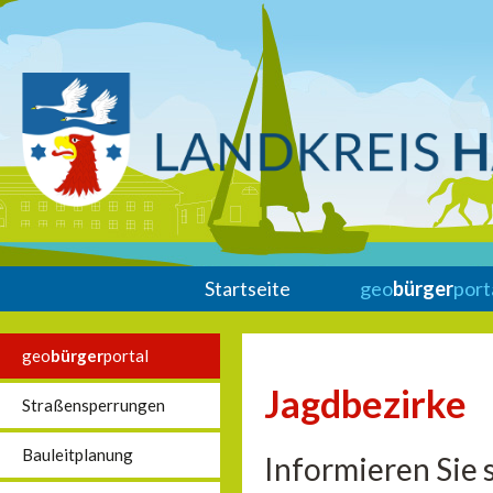
Startseite
geo
bürger
port
geo
bürger
portal
Jagdbezirke
Straßensperrungen
Bauleitplanung
Informieren Sie 