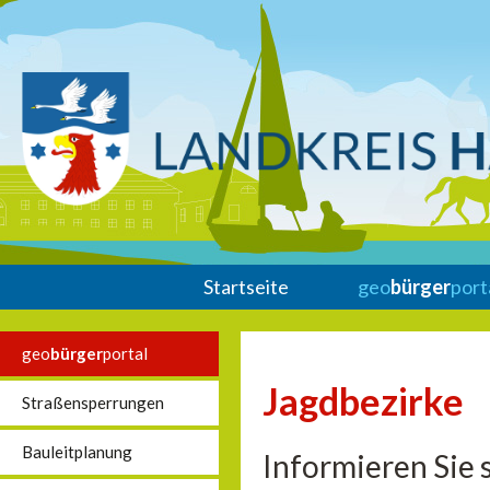
Startseite
geo
bürger
port
geo
bürger
portal
Jagdbezirke
Straßensperrungen
Bauleitplanung
Informieren Sie 