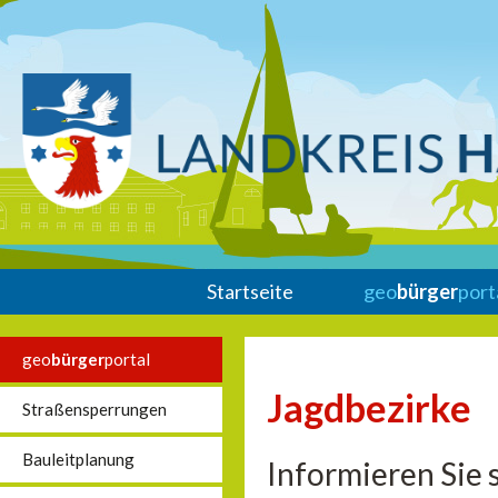
Startseite
geo
bürger
port
geo
bürger
portal
Jagdbezirke
Straßensperrungen
Bauleitplanung
Informieren Sie 