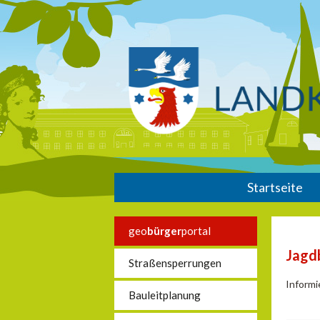
Startseite
geo
bürger
portal
Jagd
Straßensperrungen
Informi
Bauleitplanung