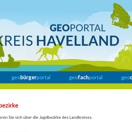
geo
bürger
portal
geo
fach
portal
geo
bezirke
eren Sie sich über die Jagdbezirke des Landkreises.