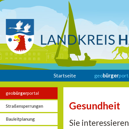
Startseite
geo
bürger
port
geo
bürger
portal
Gesundheit
Straßensperrungen
Bauleitplanung
Sie interessiere