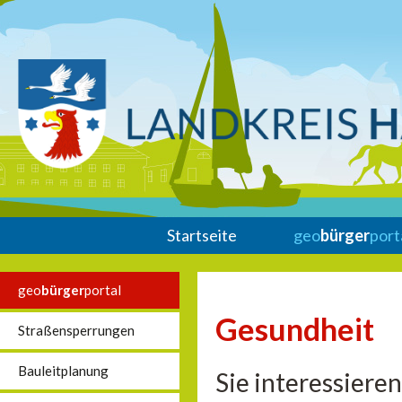
Startseite
geo
bürger
port
geo
bürger
portal
Gesundheit
Straßensperrungen
Bauleitplanung
Sie interessiere