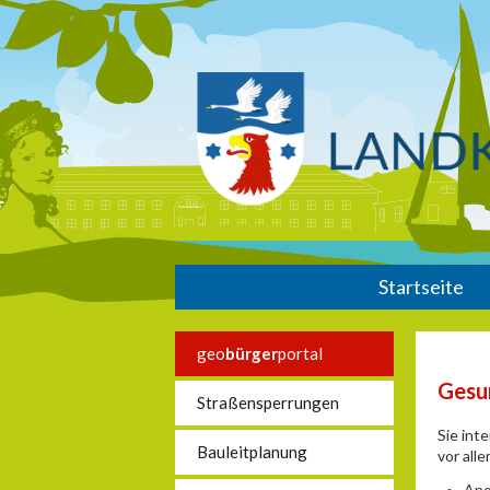
Startseite
geo
bürger
portal
Gesu
Straßensperrungen
Sie int
Bauleitplanung
vor all
Apo