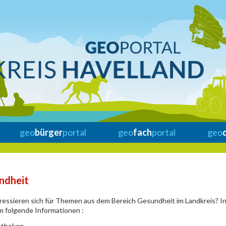
geo
bürger
portal
geo
fach
portal
geo
ndheit
eressieren sich für Themen aus dem Bereich Gesundheit im Landkreis? 
em folgende Informationen :
theken