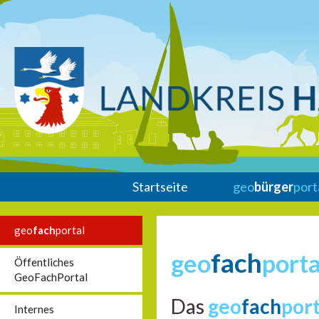
Startseite
geo
bürger
port
geo
fach
portal
fach
geo
porta
Öffentliches
GeoFachPortal
Das
geo
fach
por
Internes