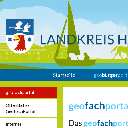
Startseite
geo
bürger
port
geo
fach
portal
fach
geo
porta
Öffentliches
GeoFachPortal
Das
geo
fach
por
Internes