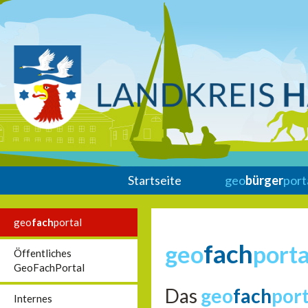
Startseite
geo
bürger
port
geo
fach
portal
fach
geo
porta
Öffentliches
GeoFachPortal
Das
geo
fach
por
Internes