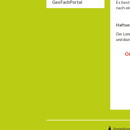
GeoFachPortal
Es best
nach ei
Haftun
Der Land
und dazu
Öf
Anmeldun