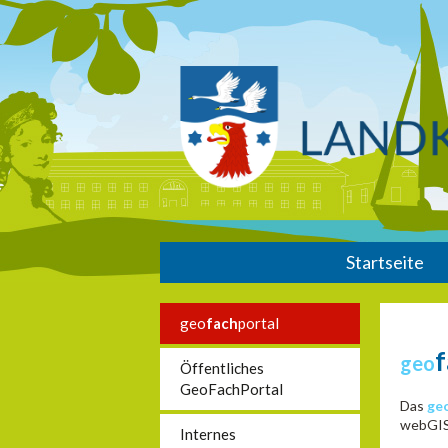
Startseite
geo
fach
portal
geo
Öffentliches
GeoFachPortal
Das
ge
webGIS 
Internes