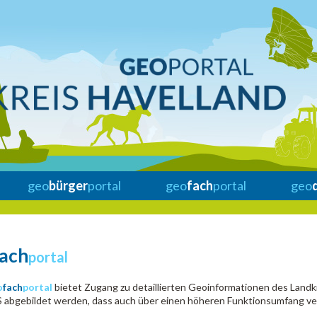
geo
bürger
portal
geo
fach
portal
geo
fach
portal
o
fach
portal
bietet Zugang zu detaillierten Geoinformationen des Landkr
abgebildet werden, dass auch über einen höheren Funktionsumfang ve