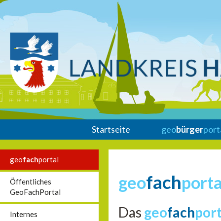
Startseite
geo
bürger
port
geo
fach
portal
fach
geo
porta
Öffentliches
GeoFachPortal
Das
geo
fach
por
Internes