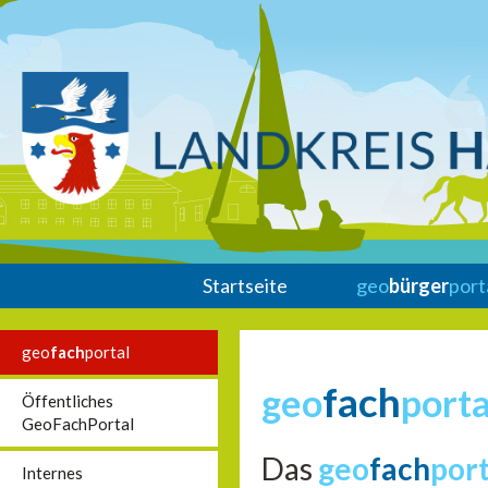
Startseite
geo
bürger
port
geo
fach
portal
fach
geo
porta
Öffentliches
GeoFachPortal
Das
geo
fach
por
Internes