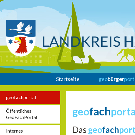
Startseite
geo
bürger
port
geo
fach
portal
fach
geo
porta
Öffentliches
GeoFachPortal
Das
geo
fach
por
Internes