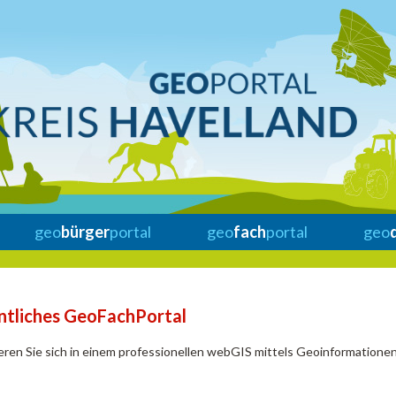
geo
bürger
portal
geo
fach
portal
geo
ntliches GeoFachPortal
eren Sie sich in einem professionellen webGIS mittels Geoinformationen