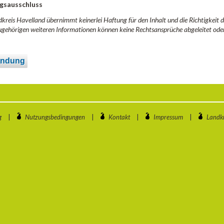
gsausschluss
kreis Havelland übernimmt keinerlei Haftung für den Inhalt und die Richtigkeit
gehörigen weiteren Informationen können keine Rechtsansprüche abgeleitet ode
ndung
g
|
Nutzungsbedingungen
|
Kontakt
|
Impressum
|
Landkr