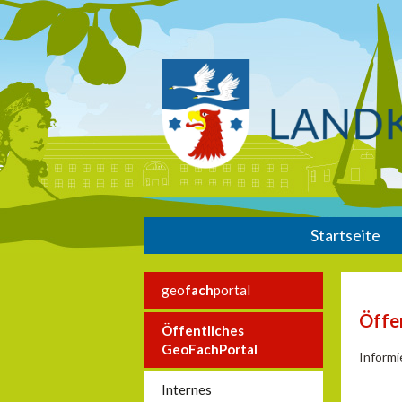
Startseite
geo
fach
portal
Öffe
Öffentliches
GeoFachPortal
Informi
Internes