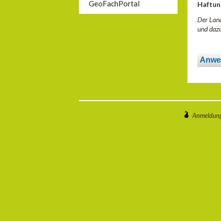
GeoFachPortal
Haftun
Der Land
und dazu
Anwe
Anmeldun