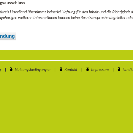
gsausschluss
kreis Havelland übernimmt keinerlei Haftung für den Inhalt und die Richtigkeit
gehörigen weiteren Informationen können keine Rechtsansprüche abgeleitet ode
ndung
g
|
Nutzungsbedingungen
|
Kontakt
|
Impressum
|
Landkr