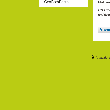
GeoFachPortal
Haftun
Der Land
und dazu
Anwe
Anmeldun