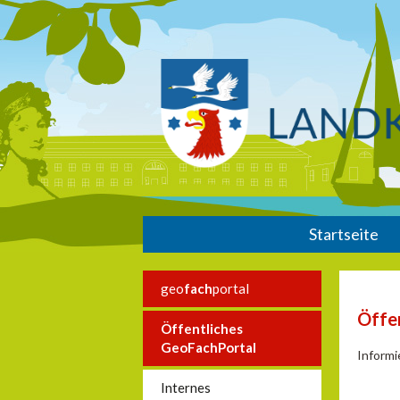
Startseite
geo
fach
portal
Öffe
Öffentliches
GeoFachPortal
Informi
Internes