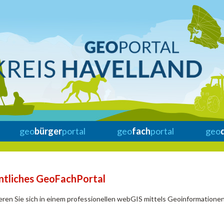
geo
bürger
portal
geo
fach
portal
geo
ntliches GeoFachPortal
eren Sie sich in einem professionellen webGIS mittels Geoinformationen