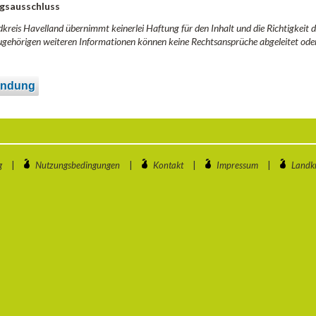
gsausschluss
kreis Havelland übernimmt keinerlei Haftung für den Inhalt und die Richtigkeit
gehörigen weiteren Informationen können keine Rechtsansprüche abgeleitet ode
ndung
g
|
Nutzungsbedingungen
|
Kontakt
|
Impressum
|
Landkr