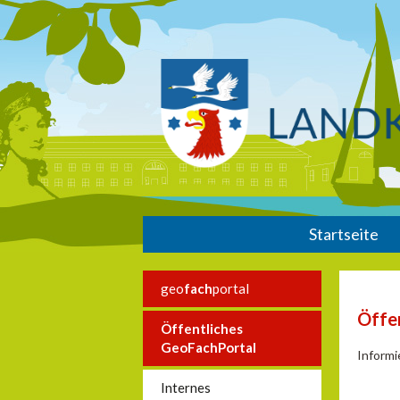
Startseite
geo
fach
portal
Öffe
Öffentliches
GeoFachPortal
Informi
Internes