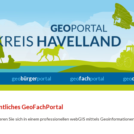
geo
bürger
portal
geo
fach
portal
geo
ntliches GeoFachPortal
eren Sie sich in einem professionellen webGIS mittels Geoinformationen