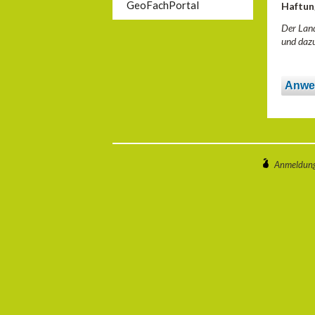
GeoFachPortal
Haftun
Der Land
und dazu
Anwe
Anmeldun