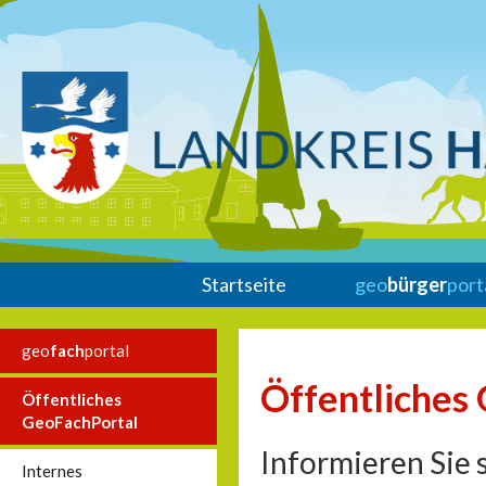
Startseite
geo
bürger
port
geo
fach
portal
Öffentliches
Öffentliches
GeoFachPortal
Informieren Sie 
Internes