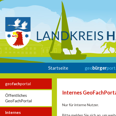
Startseite
geo
bürger
port
geo
fach
portal
Internes GeoFachPort
Öffentliches
GeoFachPortal
Nur für interne Nutzer.
Internes
Bitte melden Sie sich an, um wei