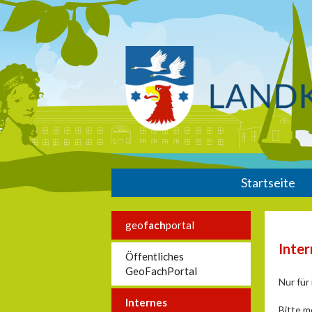
Startseite
geo
fach
portal
Inte
Öffentliches
GeoFachPortal
Nur für
Internes
Bitte m