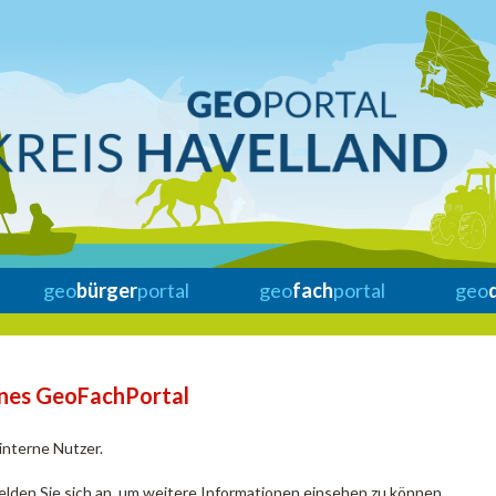
geo
bürger
portal
geo
fach
portal
geo
rnes GeoFachPortal
 interne Nutzer.
elden Sie sich an, um weitere Informationen einsehen zu können.