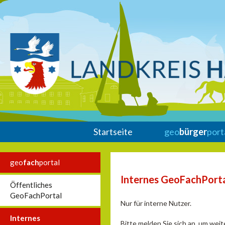
Startseite
geo
bürger
port
geo
fach
portal
Internes GeoFachPort
Öffentliches
GeoFachPortal
Nur für interne Nutzer.
Internes
Bitte melden Sie sich an, um wei