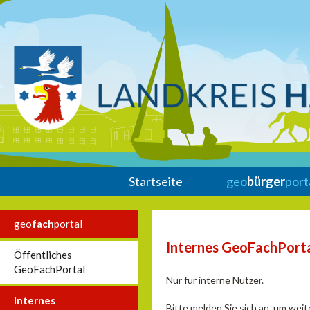
Startseite
geo
bürger
port
geo
fach
portal
Internes GeoFachPort
Öffentliches
GeoFachPortal
Nur für interne Nutzer.
Internes
Bitte melden Sie sich an, um wei