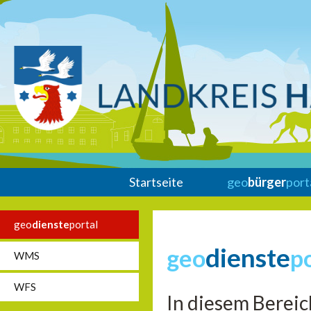
Startseite
geo
bürger
port
geo
dienste
portal
dienste
geo
p
WMS
WFS
In diesem Bereic