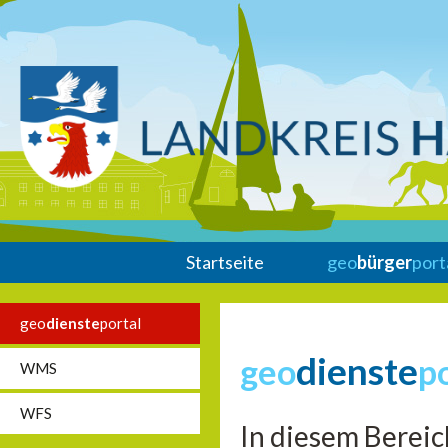
Startseite
geo
bürger
port
geo
dienste
portal
dienste
geo
p
WMS
WFS
In diesem Bereic