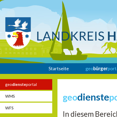
Startseite
geo
bürger
port
geo
dienste
portal
dienste
geo
p
WMS
WFS
In diesem Bereic