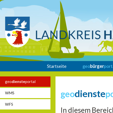
Startseite
geo
bürger
port
geo
dienste
portal
dienste
geo
p
WMS
WFS
In diesem Bereic