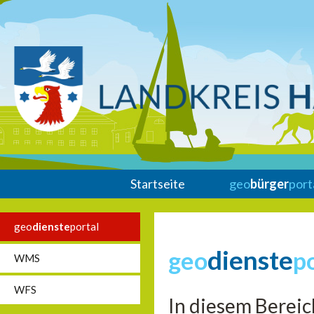
Startseite
geo
bürger
port
geo
dienste
portal
dienste
geo
p
WMS
WFS
In diesem Bereic