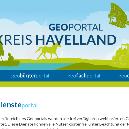
geo
bürger
portal
geo
fach
portal
geo
ienste
portal
em Bereich des Geoportals werden alle frei verfügbaren webbasierten 
stet. Diese Dienste können alle Nutzer kostenfrei unter Beachtung de