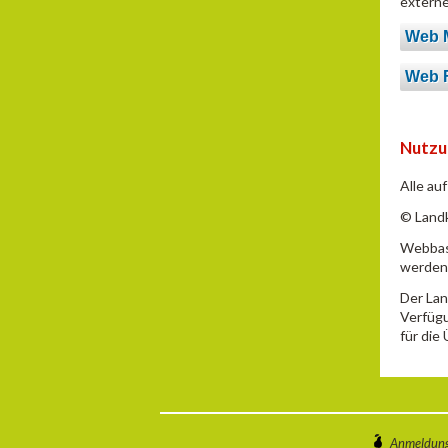
extern
Web 
Web F
Nutzu
Alle au
© Landk
Webbasi
werden.
Der Lan
Verfügu
für die
Anmeldun