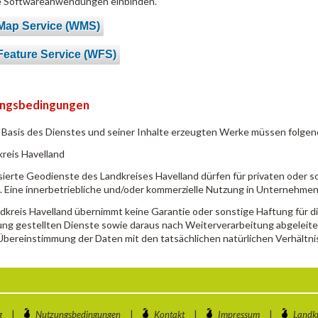
e Softwareanwendungen einbinden.
Map Service (WMS)
eature Service (WFS)
ngsbedingungen
f Basis des Dienstes und seiner Inhalte erzeugten Werke müssen folge
reis Havelland
erte Geodienste des Landkreises Havelland dürfen für privaten oder 
 Eine innerbetriebliche und/oder kommerzielle Nutzung in Unternehmen 
dkreis Havelland übernimmt keine Garantie oder sonstige Haftung für die
ng gestellten Dienste sowie daraus nach Weiterverarbeitung abgeleite
 Übereinstimmung der Daten mit den tatsächlichen natürlichen Verhält
g
|
Nutzungsbedingungen
|
Kontakt
|
Impressum
|
Landkr