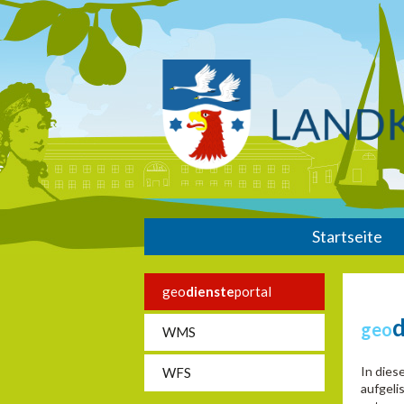
Startseite
geo
dienste
portal
d
geo
WMS
In dies
WFS
aufgeli