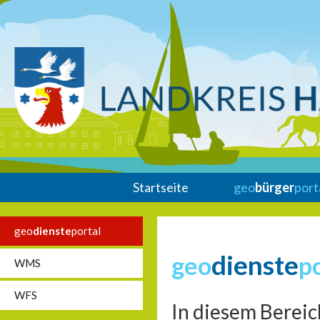
Startseite
geo
bürger
port
geo
dienste
portal
dienste
geo
p
WMS
WFS
In diesem Bereic