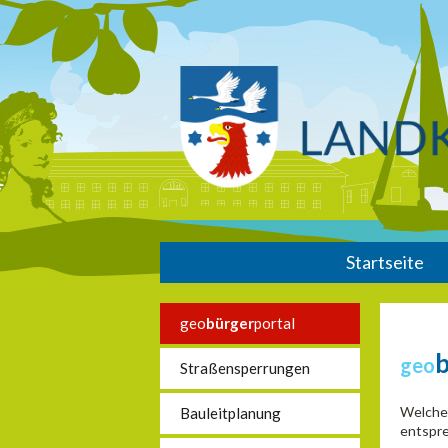
Startseite
geo
bürger
portal
geo
Straßensperrungen
Welche 
Bauleitplanung
entspre