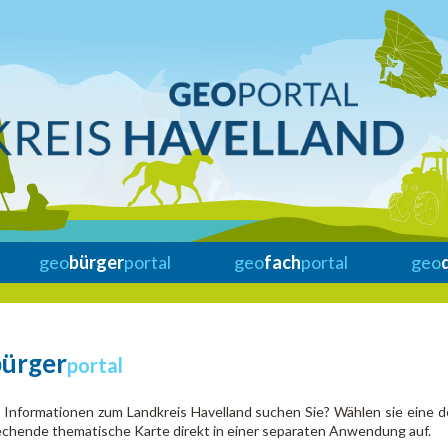
geo
bürger
portal
geo
fach
portal
geo
bürger
portal
Informationen zum Landkreis Havelland suchen Sie? Wählen sie eine d
chende thematische Karte direkt in einer separaten Anwendung auf.