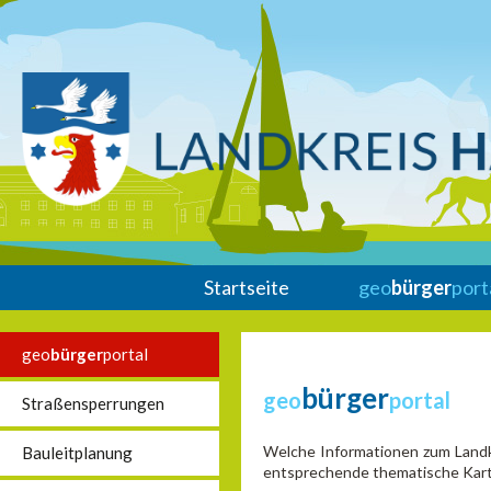
Startseite
geo
bürger
port
geo
bürger
portal
bürger
geo
portal
Straßensperrungen
Welche Informationen zum Landkr
Bauleitplanung
entsprechende thematische Karte