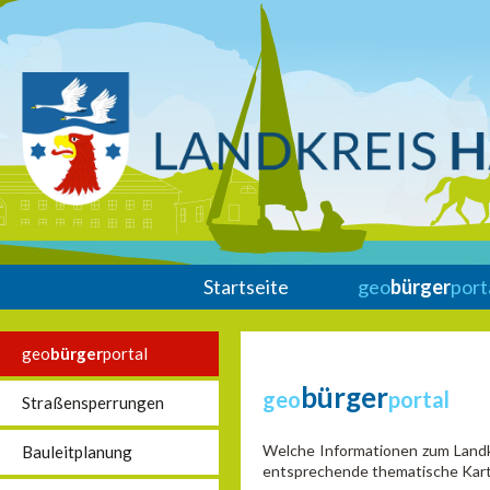
Startseite
geo
bürger
port
geo
bürger
portal
bürger
geo
portal
Straßensperrungen
Welche Informationen zum Landkr
Bauleitplanung
entsprechende thematische Karte