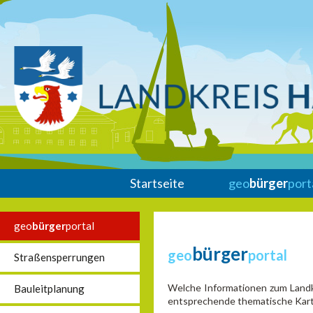
Startseite
geo
bürger
port
geo
bürger
portal
bürger
geo
portal
Straßensperrungen
Welche Informationen zum Landkr
Bauleitplanung
entsprechende thematische Karte