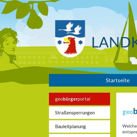
Startseite
geo
bürger
portal
geo
Straßensperrungen
Welche 
Bauleitplanung
entspre