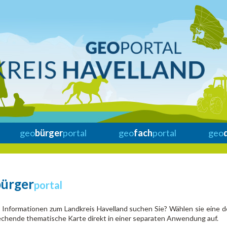
geo
bürger
portal
geo
fach
portal
geo
bürger
portal
Informationen zum Landkreis Havelland suchen Sie? Wählen sie eine d
chende thematische Karte direkt in einer separaten Anwendung auf.