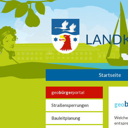
Startseite
geo
bürger
portal
geo
Straßensperrungen
Welche 
Bauleitplanung
entspre