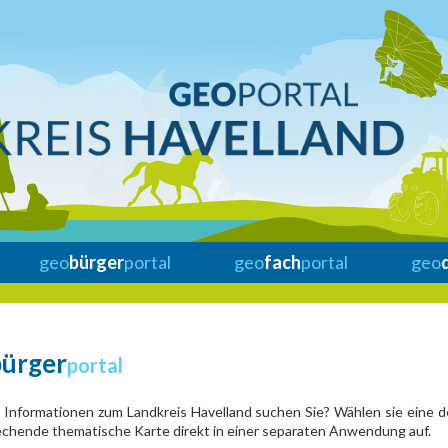
geo
bürger
portal
geo
fach
portal
geo
bürger
portal
Informationen zum Landkreis Havelland suchen Sie? Wählen sie eine d
chende thematische Karte direkt in einer separaten Anwendung auf.