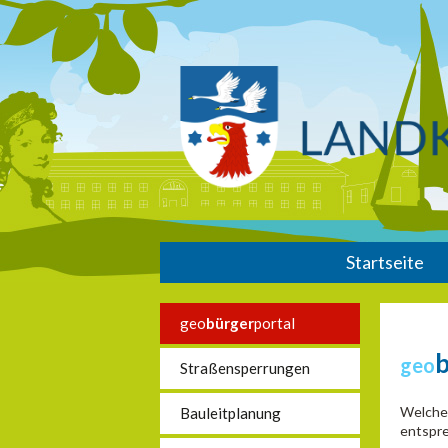
Startseite
geo
bürger
portal
geo
Straßensperrungen
Welche 
Bauleitplanung
entspre