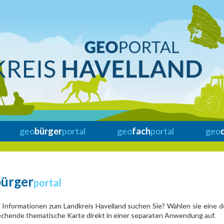
geo
bürger
portal
geo
fach
portal
geo
bürger
portal
Informationen zum Landkreis Havelland suchen Sie? Wählen sie eine d
chende thematische Karte direkt in einer separaten Anwendung auf.