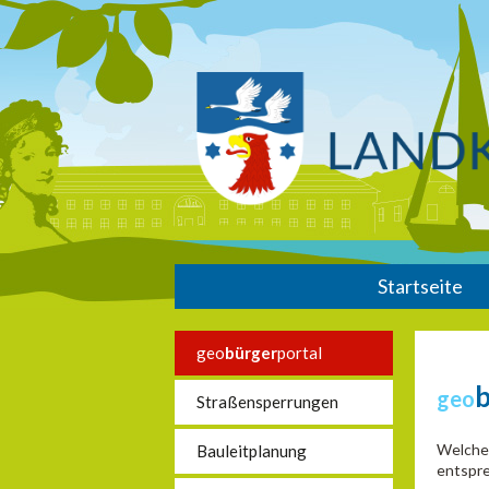
Startseite
geo
bürger
portal
geo
Straßensperrungen
Welche 
Bauleitplanung
entspre