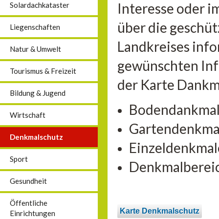
Interesse oder 
Solardachkataster
über die geschü
Liegenschaften
Landkreises info
Natur & Umwelt
gewünschten Inf
Tourismus & Freizeit
der Karte Dankma
Bildung & Jugend
Bodendankma
Wirtschaft
Gartendenkma
Denkmalschutz
Einzeldenkmal
Sport
Denkmalberei
Gesundheit
Öffentliche
Karte Denkmalschutz
Einrichtungen