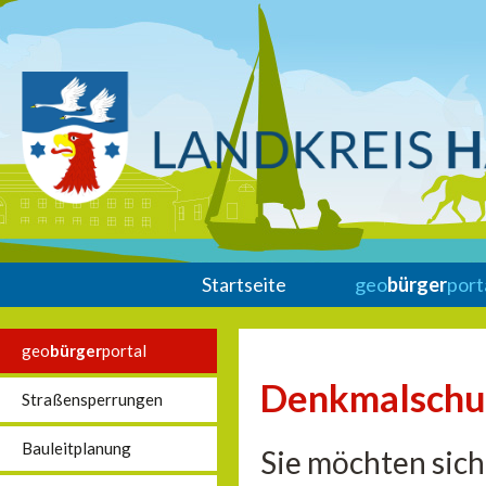
Startseite
geo
bürger
port
geo
bürger
portal
Denkmalschu
Straßensperrungen
Bauleitplanung
Sie möchten sich