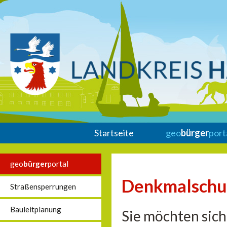
Startseite
geo
bürger
port
geo
bürger
portal
Denkmalschu
Straßensperrungen
Bauleitplanung
Sie möchten sich