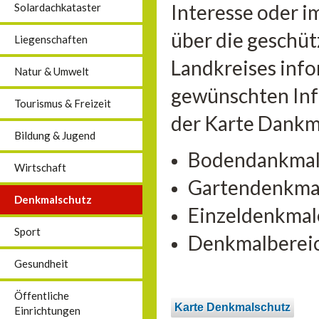
Interesse oder 
Solardachkataster
über die geschü
Liegenschaften
Landkreises info
Natur & Umwelt
gewünschten Inf
Tourismus & Freizeit
der Karte Dankma
Bildung & Jugend
Bodendankma
Wirtschaft
Gartendenkma
Denkmalschutz
Einzeldenkmal
Sport
Denkmalberei
Gesundheit
Öffentliche
Karte Denkmalschutz
Einrichtungen