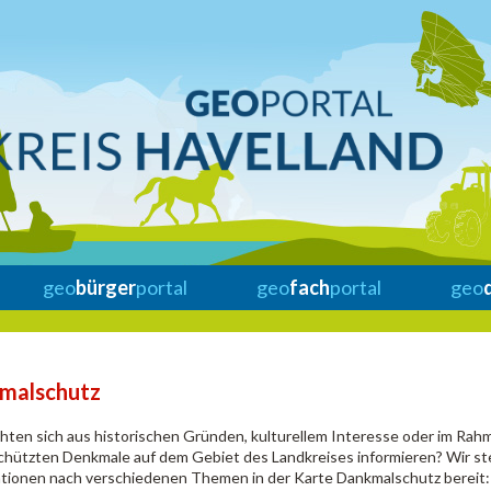
geo
bürger
portal
geo
fach
portal
geo
malschutz
hten sich aus historischen Gründen, kulturellem Interesse oder im R
chützten Denkmale auf dem Gebiet des Landkreises informieren? Wir st
tionen nach verschiedenen Themen in der Karte Dankmalschutz bereit: