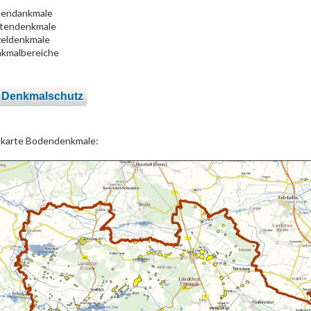
endankmale
tendenkmale
zeldenkmale
kmalbereiche
 Denkmalschutz
lkarte Bodendenkmale: