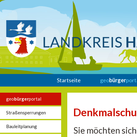
Startseite
geo
bürger
port
geo
bürger
portal
Denkmalschu
Straßensperrungen
Bauleitplanung
Sie möchten sich