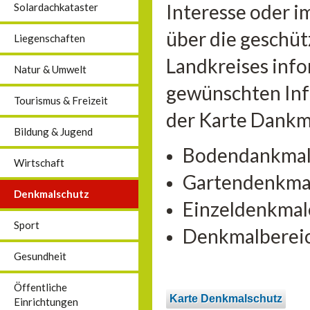
Interesse oder 
Solardachkataster
über die geschü
Liegenschaften
Landkreises info
Natur & Umwelt
gewünschten Inf
Tourismus & Freizeit
der Karte Dankma
Bildung & Jugend
Bodendankma
Wirtschaft
Gartendenkma
Denkmalschutz
Einzeldenkmal
Sport
Denkmalberei
Gesundheit
Öffentliche
Karte Denkmalschutz
Einrichtungen