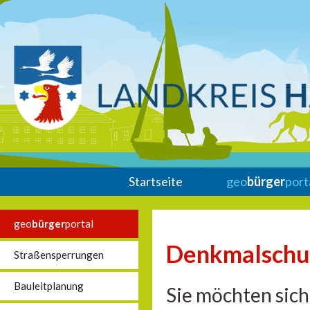
Startseite
geo
bürger
port
geo
bürger
portal
Denkmalschu
Straßensperrungen
Bauleitplanung
Sie möchten sich