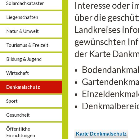
Interesse oder 
Solardachkataster
über die geschü
Liegenschaften
Landkreises info
Natur & Umwelt
gewünschten Inf
Tourismus & Freizeit
der Karte Dankma
Bildung & Jugend
Bodendankma
Wirtschaft
Gartendenkma
Denkmalschutz
Einzeldenkmal
Sport
Denkmalberei
Gesundheit
Öffentliche
Karte Denkmalschutz
Einrichtungen