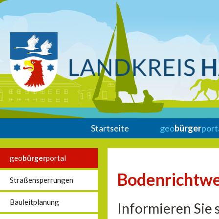
Startseite
geo
bürger
port
geo
bürger
portal
Bodenrichtwe
Straßensperrungen
Bauleitplanung
Informieren Sie 