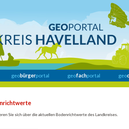
geo
bürger
portal
geo
fach
portal
geo
nrichtwerte
eren Sie sich über die aktuellen Bodenrichtwerte des Landkreises.