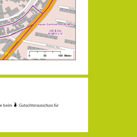
ie beim
Gutachterausschuss für