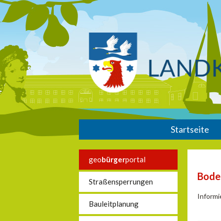
Startseite
geo
bürger
portal
Bode
Straßensperrungen
Informi
Bauleitplanung