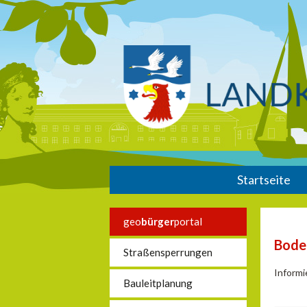
Startseite
geo
bürger
portal
Bode
Straßensperrungen
Informi
Bauleitplanung