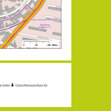
ie beim
Gutachterausschuss für