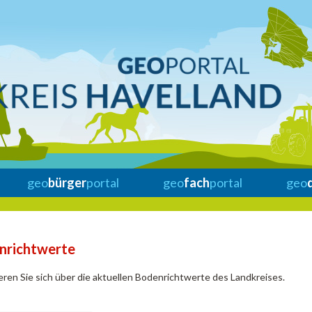
geo
bürger
portal
geo
fach
portal
geo
nrichtwerte
eren Sie sich über die aktuellen Bodenrichtwerte des Landkreises.