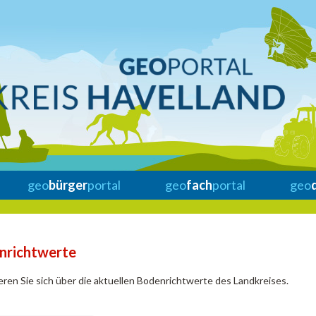
geo
bürger
portal
geo
fach
portal
geo
nrichtwerte
eren Sie sich über die aktuellen Bodenrichtwerte des Landkreises.