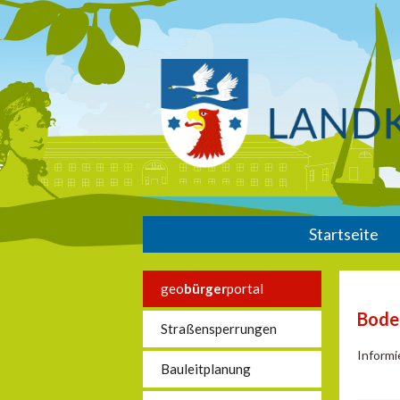
Startseite
geo
bürger
portal
Bode
Straßensperrungen
Informi
Bauleitplanung