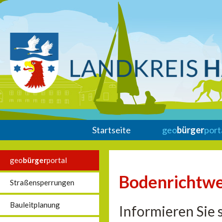
Startseite
geo
bürger
port
geo
bürger
portal
Bodenrichtwe
Straßensperrungen
Bauleitplanung
Informieren Sie 