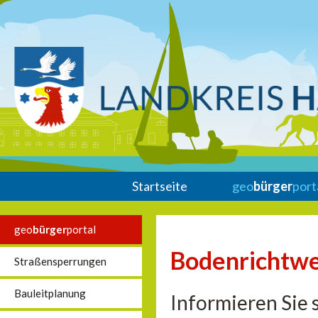
Startseite
geo
bürger
port
geo
bürger
portal
Bodenrichtwe
Straßensperrungen
Bauleitplanung
Informieren Sie 