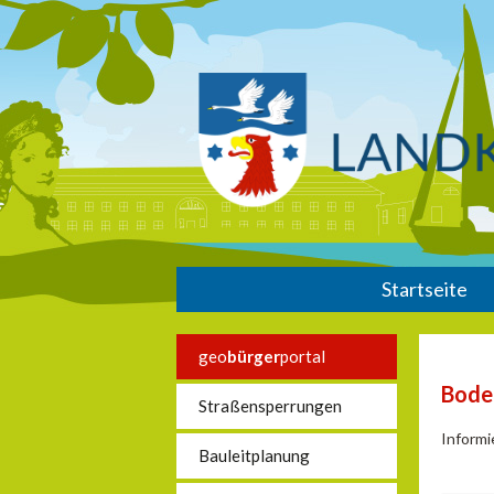
Startseite
geo
bürger
portal
Bode
Straßensperrungen
Informi
Bauleitplanung