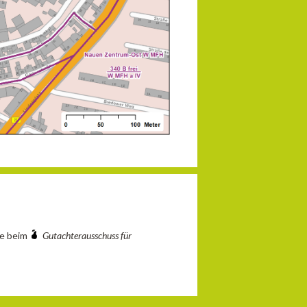
ie beim
Gutachterausschuss für