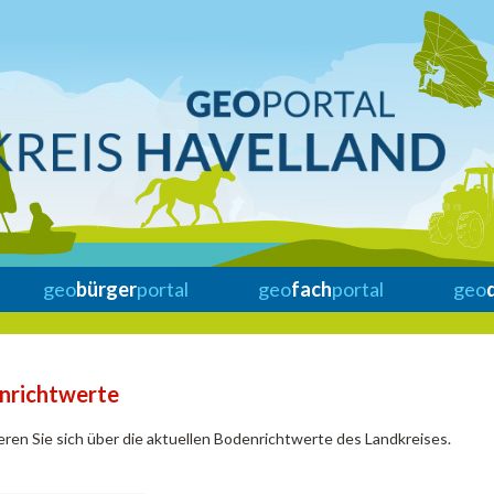
geo
bürger
portal
geo
fach
portal
geo
nrichtwerte
eren Sie sich über die aktuellen Bodenrichtwerte des Landkreises.